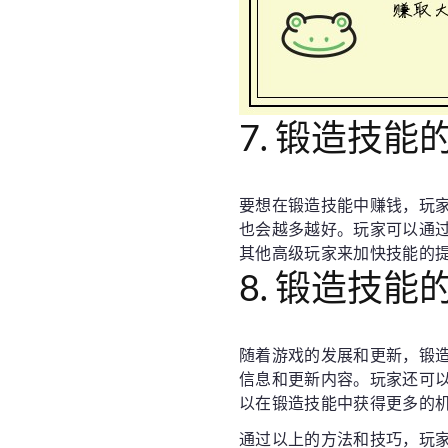
7. 锻造技能
要想在锻造技能中赚钱，玩
也会越多越好。玩家可以通
其他高级玩家来加快技能的
8. 锻造技能
随着游戏的发展和更新，锻
信息和更新内容。玩家还可
以在锻造技能中获得更多的
通过以上的方法和技巧，玩