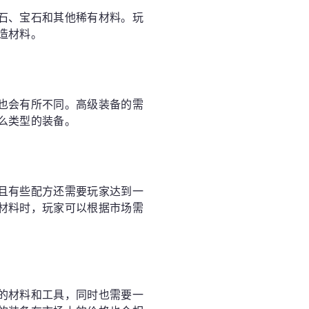
石、宝石和其他稀有材料。玩
造材料。
也会有所不同。高级装备的需
么类型的装备。
且有些配方还需要玩家达到一
材料时，玩家可以根据市场需
的材料和工具，同时也需要一