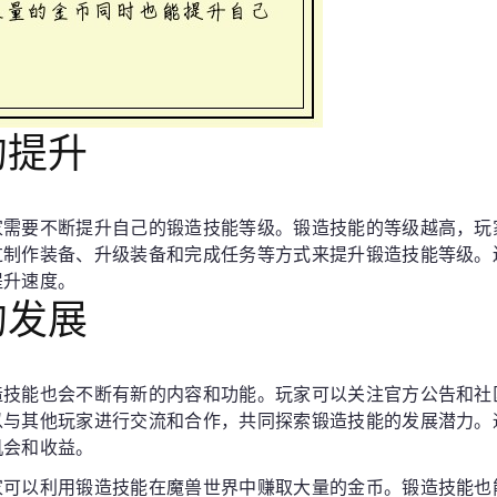
的提升
家需要不断提升自己的锻造技能等级。锻造技能的等级越高，玩
过制作装备、升级装备和完成任务等方式来提升锻造技能等级。
提升速度。
的发展
造技能也会不断有新的内容和功能。玩家可以关注官方公告和社
以与其他玩家进行交流和合作，共同探索锻造技能的发展潜力。
机会和收益。
家可以利用锻造技能在魔兽世界中赚取大量的金币。锻造技能也