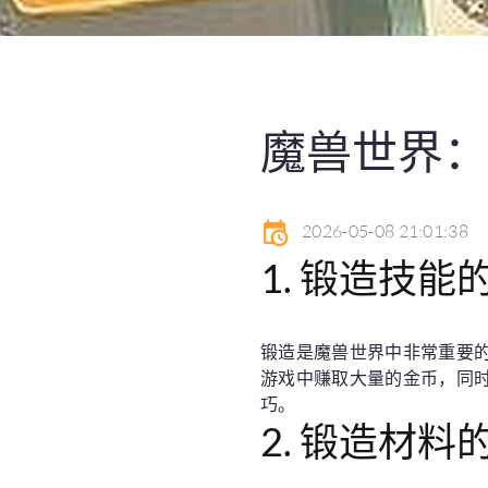
魔兽世界
2026-05-08 21:01:38
1. 锻造技能
锻造是魔兽世界中非常重要
游戏中赚取大量的金币，同
巧。
2. 锻造材料