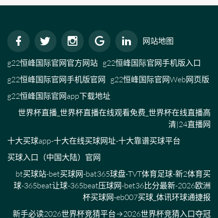
网站地图
g22恒峰国际官网官方网站
g22恒峰国际官网手机版入口
g22恒峰国际官网手机版官网
g22恒峰国际官网Web网页版
g22恒峰国际官网app下载地址
世界杯直播_世界杯直播在线观看免费_世界杯在线直播高
清|24直播网
十大买球app-十大在线买球网址-十大靠谱买球平台
买球入口（中国大陆）官网
bt买球站-bet买球网-bat365球盘-TVT体育足球-新2体育买
球-365beat让球-365beat压球网-bet36比分最新-2026欧洲
杯买球网-eb007买球_体讯环球通捷报
新手必读2026世界杯竞猜平台→2026世界杯竞猜入口夺冠