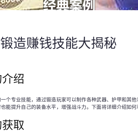
：锻造赚钱技能大揭秘
的介绍
的一个专业技能，通过锻造玩家可以制作各种武器、护甲和其他
时也能提升自己的装备水平，增强战斗力。下面将详细介绍如何
的获取