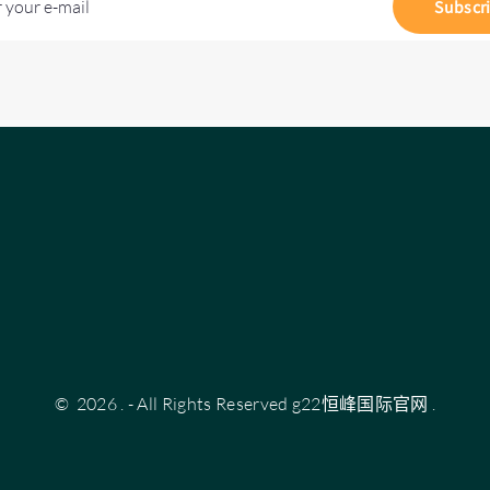
 your e-mail
Subscr
©
2026
.
- All Rights Reserved
g22恒峰国际官网
.