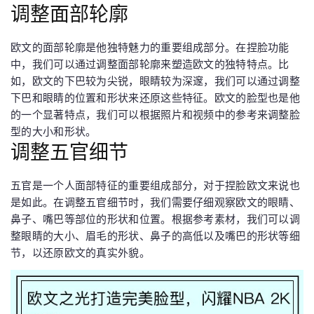
调整面部轮廓
欧文的面部轮廓是他独特魅力的重要组成部分。在捏脸功能
中，我们可以通过调整面部轮廓来塑造欧文的独特特点。比
如，欧文的下巴较为尖锐，眼睛较为深邃，我们可以通过调整
下巴和眼睛的位置和形状来还原这些特征。欧文的脸型也是他
的一个显著特点，我们可以根据照片和视频中的参考来调整脸
型的大小和形状。
调整五官细节
五官是一个人面部特征的重要组成部分，对于捏脸欧文来说也
是如此。在调整五官细节时，我们需要仔细观察欧文的眼睛、
鼻子、嘴巴等部位的形状和位置。根据参考素材，我们可以调
整眼睛的大小、眉毛的形状、鼻子的高低以及嘴巴的形状等细
节，以还原欧文的真实外貌。